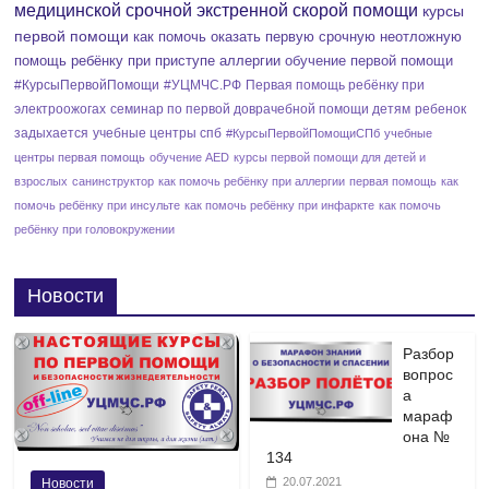
медицинской срочной экстренной скорой помощи
курсы
первой помощи
как помочь оказать первую срочную неотложную
помощь ребёнку при приступе аллергии
обучение первой помощи
#КурсыПервойПомощи
#УЦМЧС.РФ
Первая помощь ребёнку при
электроожогах
семинар по первой доврачебной помощи детям
ребенок
задыхается
учебные центры спб
#КурсыПервойПомощиСПб
учебные
центры первая помощь
обучение AED
курсы первой помощи для детей и
взрослых
санинструктор
как помочь ребёнку при аллергии
первая помощь
как
помочь ребёнку при инсульте
как помочь ребёнку при инфаркте
как помочь
ребёнку при головокружении
Новости
Разбор
вопрос
а
мараф
она №
134
20.07.2021
Новости