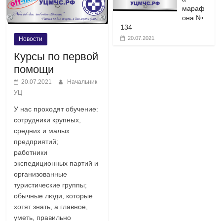
мараф
она №
134
20.07.2021
Новости
Курсы по первой
помощи
20.07.2021
Начальник
УЦ
У нас проходят обучение:
сотрудники крупных,
средних и малых
предприятий;
работники
экспедиционных партий и
организованные
туристические группы;
обычные люди, которые
хотят знать, а главное,
уметь, правильно