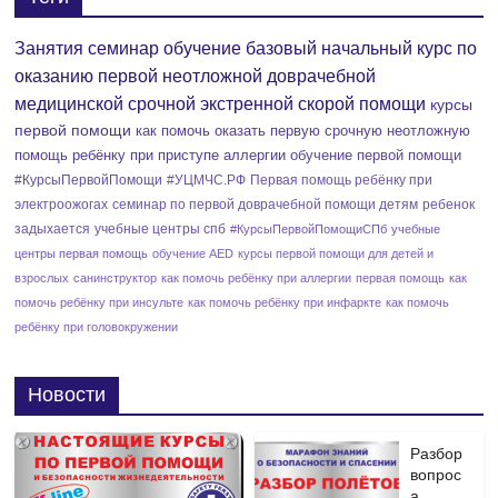
Занятия семинар обучение базовый начальный курс по
оказанию первой неотложной доврачебной
медицинской срочной экстренной скорой помощи
курсы
первой помощи
как помочь оказать первую срочную неотложную
помощь ребёнку при приступе аллергии
обучение первой помощи
#КурсыПервойПомощи
#УЦМЧС.РФ
Первая помощь ребёнку при
электроожогах
семинар по первой доврачебной помощи детям
ребенок
задыхается
учебные центры спб
#КурсыПервойПомощиСПб
учебные
центры первая помощь
обучение AED
курсы первой помощи для детей и
взрослых
санинструктор
как помочь ребёнку при аллергии
первая помощь
как
помочь ребёнку при инсульте
как помочь ребёнку при инфаркте
как помочь
ребёнку при головокружении
Новости
Разбор
вопрос
а