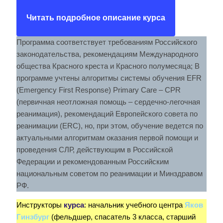
Читать подробное описание курса
Программа соответствует требованиям Российского
законодательства, рекомендациям Международного
общества Красного креста и Красного полумесяца; В
программе учтены алгоритмы системы обучения EFR
(Emergency First Response) Primary Care – CPR
(первичная неотложная помощь – сердечно-легочная
реанимация), рекомендаций Европейского совета по
реанимации (ERC), но, при этом, обучение ведется по
актуальными алгоритмам оказания первой помощи и
проведения СЛР, действующим в Российской
Федерации и рекомендованным Российским
национальным советом по реанимации и Минздравом
РФ.
Инструкторы
курса
: начальник учебного центра
Яков
Гинзбург
(фельдшер, спасатель 3 класса, старший