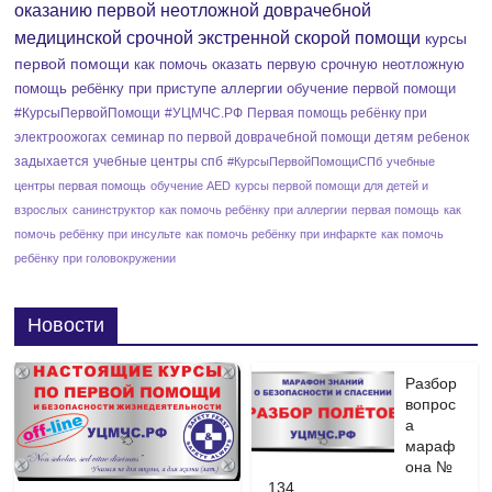
оказанию первой неотложной доврачебной
и
медицинской срочной экстренной скорой помощи
курсы
е
первой помощи
как помочь оказать первую срочную неотложную
помощь ребёнку при приступе аллергии
обучение первой помощи
#КурсыПервойПомощи
#УЦМЧС.РФ
Первая помощь ребёнку при
электроожогах
семинар по первой доврачебной помощи детям
ребенок
задыхается
учебные центры спб
#КурсыПервойПомощиСПб
учебные
центры первая помощь
обучение AED
курсы первой помощи для детей и
взрослых
санинструктор
как помочь ребёнку при аллергии
первая помощь
как
помочь ребёнку при инсульте
как помочь ребёнку при инфаркте
как помочь
ребёнку при головокружении
Новости
Разбор
вопрос
а
мараф
она №
134