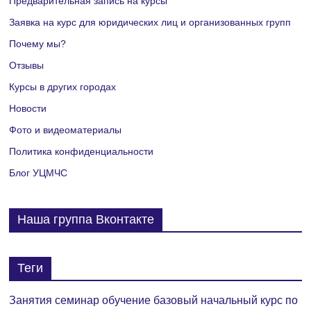
Предварительная запись на курсы
и
Заявка на курс для юридических лиц и организованных групп
я
Почему мы?
Отзывы
М
Курсы в других городах
е
Новости
р
Фото и видеоматериалы
Политика конфиденциальности
о
Блог УЦМЧС
п
р
Наша группа Вконтакте
и
я
Теги
т
Занятия семинар обучение базовый начальный курс по