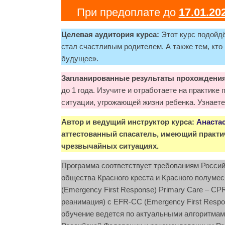
При предоплате до
17.01.20
Целевая аудитория курса:
Этот курс подойдё
стал счастливым родителем. А также тем, кто
будущее».
Зап
ланированные результаты прохождения
до 1 года. Изучите и отработаете на практик
ситуации, угрожающей жизни ребенка. Узнаете
Автор и ведущий инструктор курса:
Анаста
аттестованный спасатель, имеющий практ
чрезвычайных ситуациях.
Программа соответствует требованиям Росси
общества Красного креста и Красного полуме
(Emergency First Response) Primary Care – C
реанимация) с EFR-СС (Emergency First Respons
обучение ведется по актуальными алгоритмам