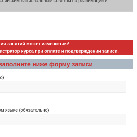
ссийским национальным советом по реанимации и
ия занятий может измениться!
тратор курса при оплате и подтверждении записи.
 заполните ниже форму записи
о)
ом языке (обязательно)