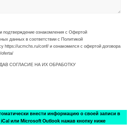
 и подтверждение ознакомления с Офертой
ьных данных в соответствии с Политикой
https://ucmchs.ru/conf/ и ознакомился с офертой договора
oferta/
ДАВ СОГЛАСИЕ НА ИХ ОБРАБОТКУ
втоматически внести информацию о своей записи в
 iCal или Microsoft Outlook нажав кнопку ниже