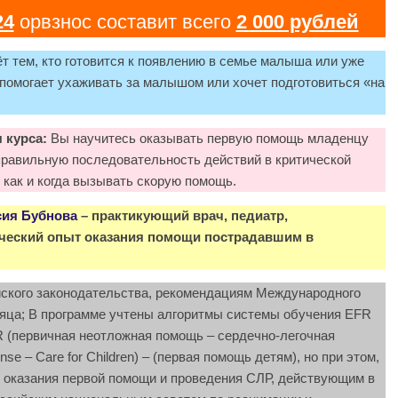
24
орвзнос составит всего
2 000 рублей
т тем, кто готовится к появлению в семье малыша или уже
 помогает ухаживать за малышом или хочет подготовиться «на
 курса:
Вы научитесь оказывать первую помощь младенцу
е правильную последовательность действий в критической
 как и когда вызывать скорую помощь.
сия Бубнова
– практикующий врач, педиатр,
ический опыт оказания помощи пострадавшим в
йского законодательства, рекомендациям Международного
сяца; В программе учтены алгоритмы системы обучения EFR
PR (первичная неотложная помощь – сердечно-легочная
e – Care for Children) – (первая помощь детям), но при этом,
 оказания первой помощи и проведения СЛР, действующим в