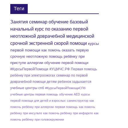
Теги
Занятия семинар обучение базовый
начальный курс по оказанию первой
неотложной доврачебной медицинской
срочной экстренной скорой помощи
курсы
первой помощи
как помочь оказать первую
срочную неотложную помощь ребёнку при
приступе аллергии
обучение первой помощи
#КурсыПервойПомощи
#УЦМЧС.РФ
Первая помощь
ребёнку при электроожогах
семинар по первой
доврачебной помощи детям
ребенок задыхается
учебные центры спб
#КурсыПервойПомощиСПб
учебные центры первая помощь
обучение AED
курсы
первой помощи для детей и взрослых
санинструктор
как
помочь ребёнку при аллергии
первая помощь
как помочь
ребёнку при инсульте
как помочь ребёнку при инфаркте
как
помочь ребёнку при головокружении