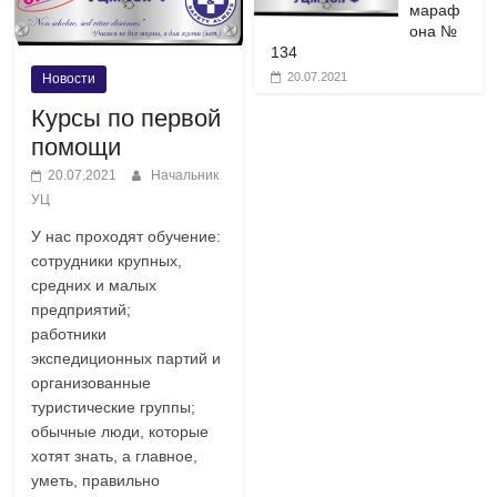
мараф
она №
134
20.07.2021
Новости
Курсы по первой
помощи
20.07.2021
Начальник
УЦ
У нас проходят обучение:
сотрудники крупных,
средних и малых
предприятий;
работники
экспедиционных партий и
организованные
туристические группы;
обычные люди, которые
хотят знать, а главное,
уметь, правильно