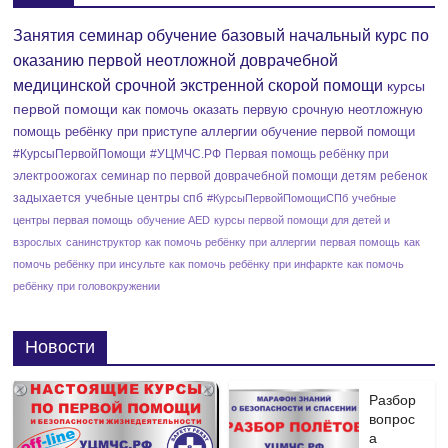
т
Занятия семинар обучение базовый начальный курс по
и
оказанию первой неотложной доврачебной
е
медицинской срочной экстренной скорой помощи
курсы
первой помощи
как помочь оказать первую срочную неотложную
помощь ребёнку при приступе аллергии
обучение первой помощи
#КурсыПервойПомощи
#УЦМЧС.РФ
Первая помощь ребёнку при
электроожогах
семинар по первой доврачебной помощи детям
ребенок
задыхается
учебные центры спб
#КурсыПервойПомощиСПб
учебные
центры первая помощь
обучение AED
курсы первой помощи для детей и
взрослых
санинструктор
как помочь ребёнку при аллергии
первая помощь
как
помочь ребёнку при инсульте
как помочь ребёнку при инфаркте
как помочь
ребёнку при головокружении
Новости
Разбор
вопрос
а