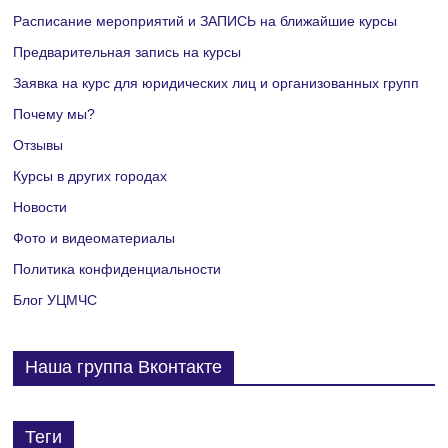
ц
Расписание мероприятий и ЗАПИСЬ на ближайшие курсы
и
Предварительная запись на курсы
Заявка на курс для юридических лиц и организованных групп
я
Почему мы?
М
Отзывы
е
Курсы в других городах
Новости
р
Фото и видеоматериалы
о
Политика конфиденциальности
п
Блог УЦМЧС
р
Наша группа Вконтакте
и
я
Теги