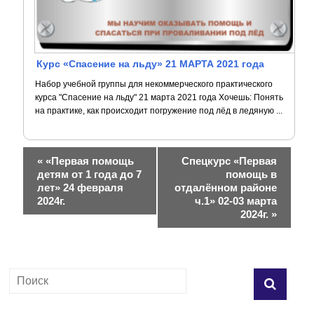
Курс «Спасение на льду» 21 МАРТА 2021 года
Набор учебной группы для некоммерческого практического
курса "Спасение на льду" 21 марта 2021 года Хочешь: Понять
на практике, как происходит погружение под лёд в ледяную ...
Н
«
«Первая помощь
Спецкурс «Первая
детям от 1 года до 7
помощь в
а
лет» 24 февраля
отдалённом районе
2024г.
ч.1» 02-03 марта
в
2024г.
»
и
г
а