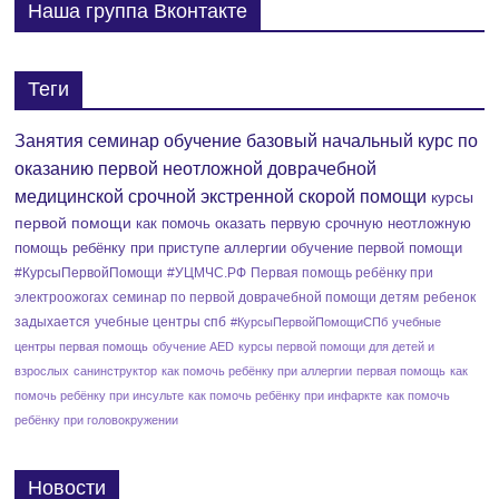
р
Наша группа Вконтакте
и
я
Теги
т
Занятия семинар обучение базовый начальный курс по
оказанию первой неотложной доврачебной
и
медицинской срочной экстренной скорой помощи
курсы
е
первой помощи
как помочь оказать первую срочную неотложную
помощь ребёнку при приступе аллергии
обучение первой помощи
#КурсыПервойПомощи
#УЦМЧС.РФ
Первая помощь ребёнку при
электроожогах
семинар по первой доврачебной помощи детям
ребенок
задыхается
учебные центры спб
#КурсыПервойПомощиСПб
учебные
центры первая помощь
обучение AED
курсы первой помощи для детей и
взрослых
санинструктор
как помочь ребёнку при аллергии
первая помощь
как
помочь ребёнку при инсульте
как помочь ребёнку при инфаркте
как помочь
ребёнку при головокружении
Новости