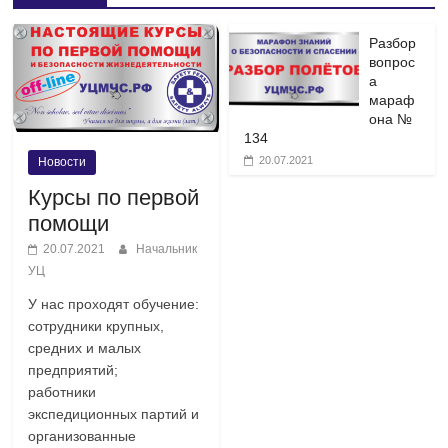
Разбор
вопрос
а
мараф
она №
134
20.07.2021
Новости
Курсы по первой
помощи
20.07.2021
Начальник
УЦ
У нас проходят обучение:
сотрудники крупных,
средних и малых
предприятий;
работники
экспедиционных партий и
организованные