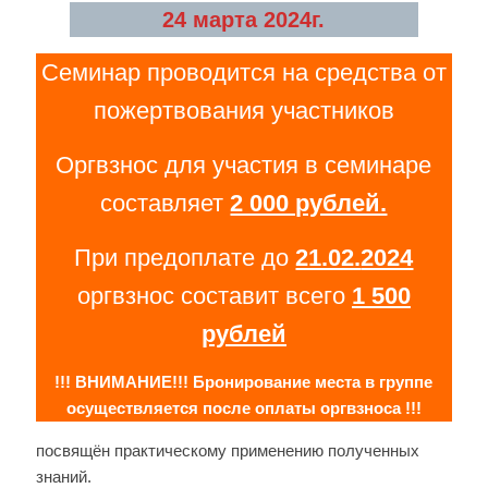
24 марта 2024г.
Семинар проводится на средства от
пожертвования участников
Оргвзнос для участия в семинаре
составляет
2 000 рублей.
При предоплате до
21.02.
2024
оргвзнос составит всего
1 500
рублей
!!! ВНИМАНИЕ!!! Бронирование места в группе
осуществляется после оплаты оргвзноса !!!
посвящён практическому применению полученных
знаний.