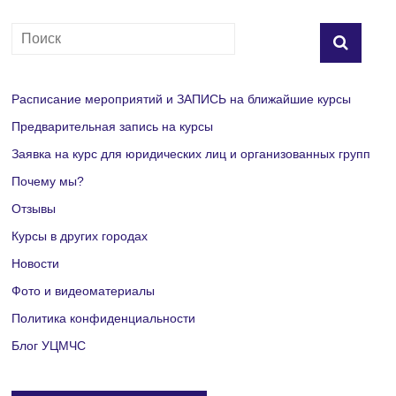
и
г
а
Расписание мероприятий и ЗАПИСЬ на ближайшие курсы
ц
Предварительная запись на курсы
и
Заявка на курс для юридических лиц и организованных групп
я
Почему мы?
Отзывы
М
Курсы в других городах
е
Новости
р
Фото и видеоматериалы
Политика конфиденциальности
о
Блог УЦМЧС
п