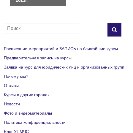
в
2023г.
и
г
а
ц
Расписание мероприятий и ЗАПИСЬ на ближайшие курсы
и
Предварительная запись на курсы
Заявка на курс для юридических лиц и организованных групп
я
Почему мы?
М
Отзывы
е
Курсы в других городах
Новости
р
Фото и видеоматериалы
о
Политика конфиденциальности
п
Блог УЦМЧС