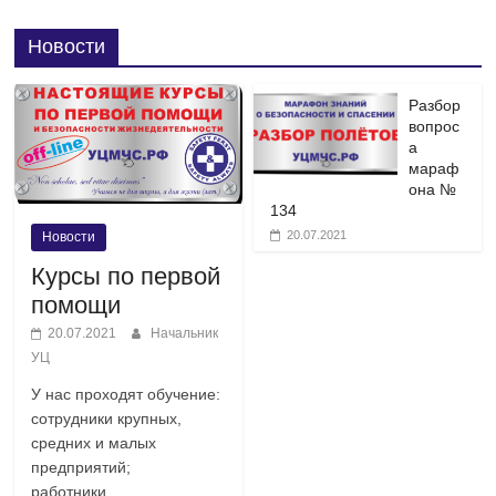
Новости
Разбор
вопрос
а
мараф
она №
134
20.07.2021
Новости
Курсы по первой
помощи
20.07.2021
Начальник
УЦ
У нас проходят обучение:
сотрудники крупных,
средних и малых
предприятий;
работники