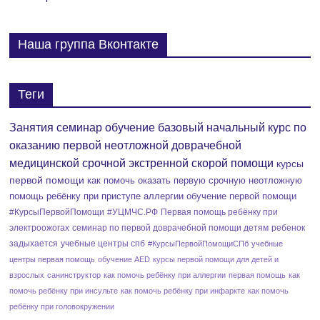
р
Наша группа Вконтакте
и
я
Теги
т
Занятия семинар обучение базовый начальный курс по
и
оказанию первой неотложной доврачебной
е
медицинской срочной экстренной скорой помощи
курсы
первой помощи
как помочь оказать первую срочную неотложную
помощь ребёнку при приступе аллергии
обучение первой помощи
#КурсыПервойПомощи
#УЦМЧС.РФ
Первая помощь ребёнку при
электроожогах
семинар по первой доврачебной помощи детям
ребенок
задыхается
учебные центры спб
#КурсыПервойПомощиСПб
учебные
центры первая помощь
обучение AED
курсы первой помощи для детей и
взрослых
санинструктор
как помочь ребёнку при аллергии
первая помощь
как
помочь ребёнку при инсульте
как помочь ребёнку при инфаркте
как помочь
ребёнку при головокружении