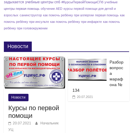
задыхается
учебные центры спб
#КурсыПервойПомощиСПб
учебные
центры первая помощь
обучение AED
курсы первой помощи для детей и
взрослых
санинструктор
как помочь ребёнку при аллергии
первая помощь
как
помочь ребёнку при инсульте
как помочь ребёнку при инфаркте
как помочь
ребёнку при головокружении
Новости
Разбор
вопрос
а
мараф
она №
134
20.07.2021
Новости
Курсы по первой
помощи
20.07.2021
Начальник
УЦ