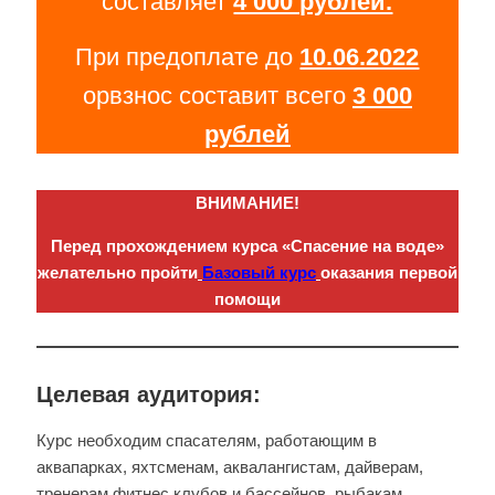
составляет
4 000 рублей.
При предоплате до
10.06.2022
орвзнос составит всего
3 000
рублей
ВНИМАНИЕ!
Перед прохождением курса «Спасение на воде»
желательно пройти
Базовый курс
оказания первой
помощи
Целевая аудитория:
Курс необходим спасателям, работающим в
аквапарках, яхтсменам, аквалангистам, дайверам,
тренерам фитнес клубов и бассейнов, рыбакам,