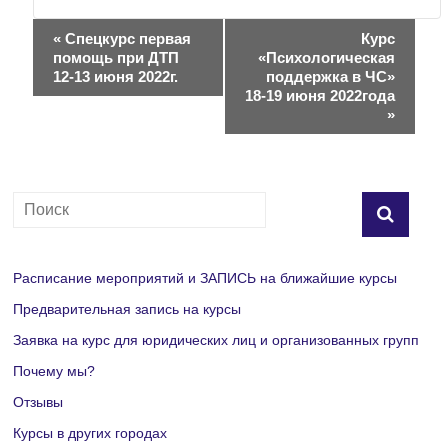
Н
«
Спецкурс первая
Курс
помощь при ДТП
«Психологическая
а
12-13 июня 2022г.
поддержка в ЧС»
18-19 июня 2022года
в
»
и
г
а
ц
Расписание мероприятий и ЗАПИСЬ на ближайшие курсы
и
Предварительная запись на курсы
Заявка на курс для юридических лиц и организованных групп
я
Почему мы?
М
Отзывы
е
Курсы в других городах