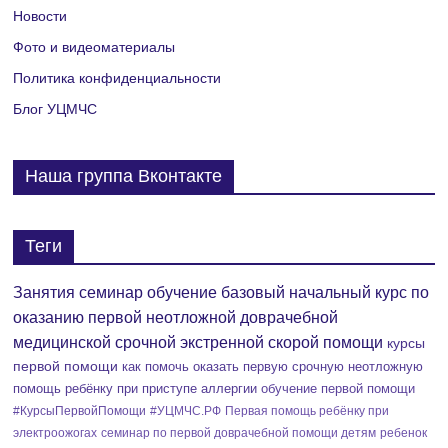
Новости
р
Фото и видеоматериалы
о
Политика конфиденциальности
п
Блог УЦМЧС
р
Наша группа Вконтакте
и
я
Теги
т
Занятия семинар обучение базовый начальный курс по
и
оказанию первой неотложной доврачебной
е
медицинской срочной экстренной скорой помощи
курсы
первой помощи
как помочь оказать первую срочную неотложную
помощь ребёнку при приступе аллергии
обучение первой помощи
#КурсыПервойПомощи
#УЦМЧС.РФ
Первая помощь ребёнку при
электроожогах
семинар по первой доврачебной помощи детям
ребенок