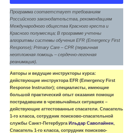
Программа соответствует требованиям
Российского законодательства, рекомендациям
Международного общества Красного креста и
Красного полумесяца; В программе учтены
алгоритмы системы обучения EFR (Emergency First
Response); Primary Care – CPR (первичная
неотложная помощь – сердечно-легочная
реанимация).
Авторы и ведущие инструкторы курса:
действующие инструктора EFR (Emergency First
Response Instructor); специалисты, имеющие
большой практический опыт оказания помощи
пострадавшим в чрезвычайных ситуациях –
действующие аттестованные спасатели.
Спасатель
1-го класса, сотрудник поисково-спасательной
службы Санкт-Петербурга
Ильдар Саволайнен
,
Спасатель 1-го класса, сотрудник поисково-