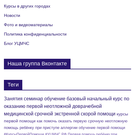
М
Курсы в других городах
е
Новости
р
Фото и видеоматериалы
Политика конфиденциальности
о
Блог УЦМЧС
п
р
Наша группа Вконтакте
и
я
Теги
т
Занятия семинар обучение базовый начальный курс по
оказанию первой неотложной доврачебной
и
медицинской срочной экстренной скорой помощи
курсы
е
первой помощи
как помочь оказать первую срочную неотложную
помощь ребёнку при приступе аллергии
обучение первой помощи
#КурсыПервойПомощи
#УЦМЧС.РФ
Первая помощь ребёнку при