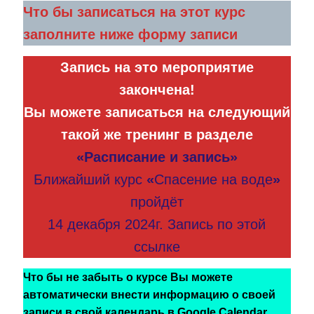
Что бы записаться на этот курс
заполните ниже форму записи
Запись на это мероприятие
закончена!
Вы можете записаться на следующий
такой же тренинг в разделе
«Расписание и запись»
Ближайший курс
«
Спасение на воде
»
пройдёт
14 декабря 2024г. Запись по этой
ссылке
Что бы не забыть о курсе Вы можете
автоматически внести информацию о своей
записи в свой календарь в Google Calendar,