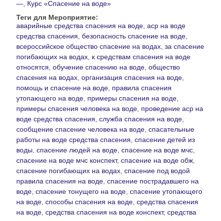
—
,
Курс «Спасение на воде»
Теги для Мероприятие:
аварийные средства спасения на воде
,
аср на воде
средства спасения
,
безопасность спасение на воде
,
всероссийское общество спасение на водах
,
за спасение
погибающих на водах
,
к средствам спасения на воде
относятся
,
обучение спасению на воде
,
общество
спасения на водах
,
организация спасения на воде
,
помощь и спасение на воде
,
правила спасения
утопающего на воде
,
примеры спасения на воде
,
примеры спасения человека на воде
,
проведение аср на
воде средства спасения
,
служба спасения на воде
,
сообщение спасение человека на воде
,
спасательные
работы на воде средства спасения
,
спасение детей из
воды
,
спасение людей на воде
,
спасение на воде мчс
,
спасение на воде мчс конспект
,
спасение на воде обж
,
спасение погибающих на водах
,
спасение под водой
правила спасения на воде
,
спасение пострадавшего на
воде
,
спасение тонущего на воде
,
спасение утопающего
на воде
,
способы спасения на воде
,
средства спасения
на воде
,
средства спасения на воде конспект
,
средства