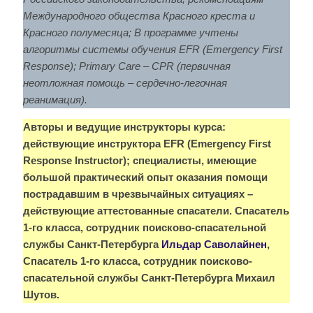
Международного общества Красного креста и
Красного полумесяца; В программе учтены
алгоритмы системы обучения EFR (Emergency First
Response); Primary Care – CPR (первичная
неотложная помощь – сердечно-легочная
реанимация).
Авторы и ведущие инструкторы курса:
действующие инструктора EFR (Emergency First
Response Instructor); специалисты, имеющие
большой практический опыт оказания помощи
пострадавшим в чрезвычайных ситуациях –
действующие аттестованные спасатели.
Спасатель
1-го класса, сотрудник поисково-спасательной
службы Санкт-Петербурга
Ильдар Саволайнен
,
Спасатель 1-го класса, сотрудник поисково-
спасательной службы Санкт-Петербург
а Михаил
Шутов.