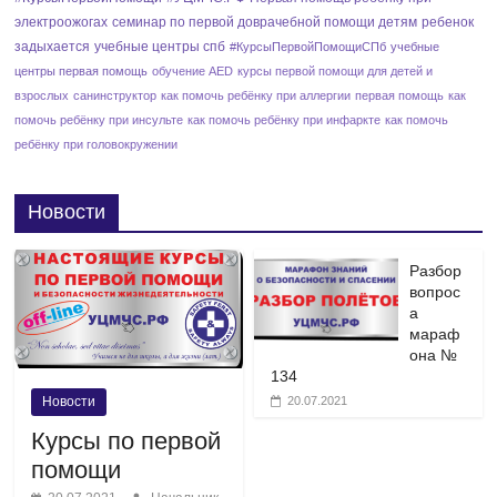
электроожогах
семинар по первой доврачебной помощи детям
ребенок
задыхается
учебные центры спб
#КурсыПервойПомощиСПб
учебные
центры первая помощь
обучение AED
курсы первой помощи для детей и
взрослых
санинструктор
как помочь ребёнку при аллергии
первая помощь
как
помочь ребёнку при инсульте
как помочь ребёнку при инфаркте
как помочь
ребёнку при головокружении
Новости
Разбор
вопрос
а
мараф
она №
134
20.07.2021
Новости
Курсы по первой
помощи