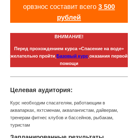
орвзнос составит всего
3 500
рублей
ВНИМАНИЕ!
Перед прохождением курса «Спасение на воде»
желательно пройти
Базовый курс
оказания первой
помощи
Целевая аудитория:
Курс необходим спасателям, работающим в
аквапарках, яхтсменам, аквалангистам, дайверам,
тренерам фитнес клубов и бассейнов, рыбакам,
туристам
Запланированные результаты