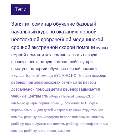
Теги
Занятия семинар обучение базовый
начальный курс по оказанию первой
неотложной доврачебной медицинской
срочной экстренной скорой помощи
курсы
первой помощи
как помочь оказать первую
срочную неотложную помощь ребёнку при
приступе аллергии
обучение первой помощи
#КурсыПервойПомощи
#УЦМЧС.РФ
Первая помощь
ребёнку при электроожогах
семинар по первой
доврачебной помощи детям
ребенок задыхается
учебные центры спб
#КурсыПервойПомощиСПб
учебные центры первая помощь
обучение AED
курсы
первой помощи для детей и взрослых
санинструктор
как
помочь ребёнку при аллергии
первая помощь
как помочь
ребёнку при инсульте
как помочь ребёнку при инфаркте
как
помочь ребёнку при головокружении