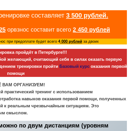
тренировке составляет
3 500 рублей.
25
орвзнос составит всего
2 450 рублей
нос при предоплате будет всего
4
000 рублей
за двоих
ровка пройдёт в Петербурге!!!
бой желающий, считающий себя в силах оказать первую
дением тренировки пройти
Базовый курс
оказания первой
помощи
 ВАМ ОРГАНИЗУЕМ!
й практический тренинг с использованием
отработка навыков оказания первой помощи, полученных
ой к реальным чрезвычайным ситуациям. Это
ым смыслом.
зможно по двум дистанциям (уровням