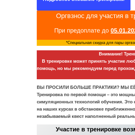
Оргвзнос для участия в 
При предоплате до
05.01.20
*Специальная скидка для пары оргвз
Внимание! Трени
В тренировке может принять участие лю
помощь, но мы рекомендуем
перед прохож
ВЫ ПРОСИЛИ БОЛЬШЕ ПРАКТИКИ? МЫ ЕЁ
Тренировка по первой помощи – это мощны
симуляционных технологий обучения. Это 
на наших курсах в обстановке приближенн
незабываемый квест наполненный реальн
Участие в тренировке во