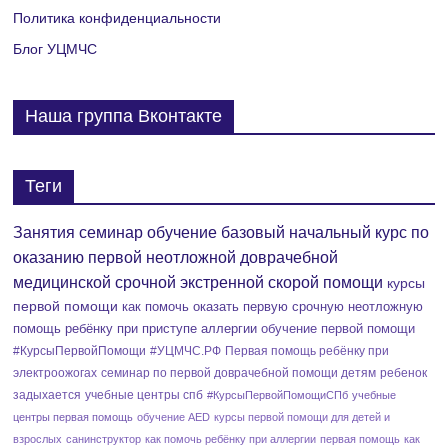
Политика конфиденциальности
Блог УЦМЧС
Наша группа Вконтакте
Теги
Занятия семинар обучение базовый начальный курс по
оказанию первой неотложной доврачебной
медицинской срочной экстренной скорой помощи
курсы
первой помощи
как помочь оказать первую срочную неотложную
помощь ребёнку при приступе аллергии
обучение первой помощи
#КурсыПервойПомощи
#УЦМЧС.РФ
Первая помощь ребёнку при
электроожогах
семинар по первой доврачебной помощи детям
ребенок
задыхается
учебные центры спб
#КурсыПервойПомощиСПб
учебные
центры первая помощь
обучение AED
курсы первой помощи для детей и
взрослых
санинструктор
как помочь ребёнку при аллергии
первая помощь
как