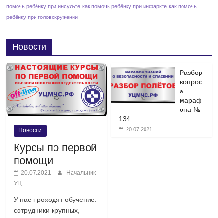
помочь ребёнку при инсульте
как помочь ребёнку при инфаркте
как помочь
ребёнку при головокружении
Новости
Разбор
вопрос
а
мараф
она №
134
20.07.2021
Новости
Курсы по первой
помощи
20.07.2021
Начальник
УЦ
У нас проходят обучение:
сотрудники крупных,