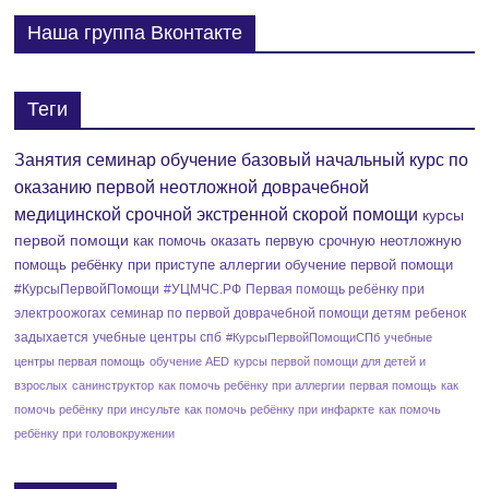
Наша группа Вконтакте
Теги
Занятия семинар обучение базовый начальный курс по
оказанию первой неотложной доврачебной
медицинской срочной экстренной скорой помощи
курсы
первой помощи
как помочь оказать первую срочную неотложную
помощь ребёнку при приступе аллергии
обучение первой помощи
#КурсыПервойПомощи
#УЦМЧС.РФ
Первая помощь ребёнку при
электроожогах
семинар по первой доврачебной помощи детям
ребенок
задыхается
учебные центры спб
#КурсыПервойПомощиСПб
учебные
центры первая помощь
обучение AED
курсы первой помощи для детей и
взрослых
санинструктор
как помочь ребёнку при аллергии
первая помощь
как
помочь ребёнку при инсульте
как помочь ребёнку при инфаркте
как помочь
ребёнку при головокружении