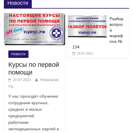
Новости
Разбор
вопрос
а
мараф
она №
134
20.07.2021
Новости
Курсы по первой
помощи
20.07.2021
Начальник
УЦ
У нас проходят обучение:
сотрудники крупных,
средних и малых
предприятий;
работники
экспедиционных партий и