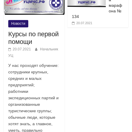
мараф
а
она №
134
ц
20.07.2021
Новости
Курсы по первой
и
помощи
и
20.07.2021
Начальник
УЦ
У нас проходят обучение:
сотрудники крупных,
средних и малых
предприятий;
работники
экспедиционных партий и
организованные
туристические группы;
обычные люди, которые
хотят знать, а главное,
уметь, правильно