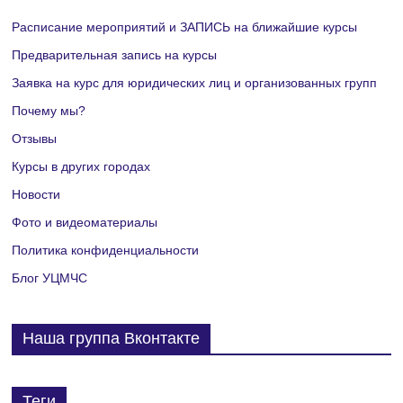
п
м
Расписание мероприятий и ЗАПИСЬ на ближайшие курсы
р
Предварительная запись на курсы
о
Заявка на курс для юридических лиц и организованных групп
о
т
Почему мы?
с
Отзывы
р
м
Курсы в других городах
М
Новости
о
Фото и видеоматериалы
е
т
Политика конфиденциальности
р
р
Блог УЦМЧС
о
о
Наша группа Вконтакте
в
п
н
р
Теги