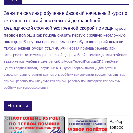
а
и
Занятия семинар обучение базовый начальный курс по
в
оказанию первой неотложной доврачебной
я
и
медицинской срочной экстренной скорой помощи
курсы
первой помощи
как помочь оказать первую срочную неотложную
т
г
помощь ребёнку при приступе аллергии
обучение первой помощи
#КурсыПервойПомощи
#УЦМЧС.РФ
Первая помощь ребёнку при
и
а
электроожогах
семинар по первой доврачебной помощи детям
ребенок
задыхается
учебные центры спб
#КурсыПервойПомощиСПб
учебные
я
ц
центры первая помощь
обучение AED
курсы первой помощи для детей и
и
взрослых
санинструктор
как помочь ребёнку при аллергии
первая помощь
как
н
помочь ребёнку при инсульте
как помочь ребёнку при инфаркте
как помочь
и
ребёнку при головокружении
а
в
Новости
и
Разбор
вопрос
г
а