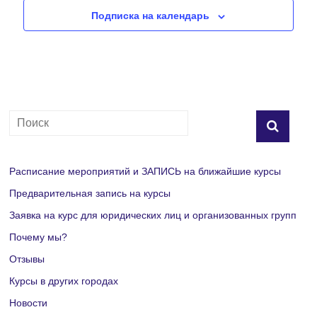
я
и
Подписка на календарь
т
г
и
а
я
ц
и
н
и
а
Расписание мероприятий и ЗАПИСЬ на ближайшие курсы
в
Предварительная запись на курсы
Заявка на курс для юридических лиц и организованных групп
и
Почему мы?
г
Отзывы
Курсы в других городах
а
Новости