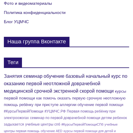
ц
Фото и видеоматериалы
и
Политика конфиденциальности
Блог УЦМЧС
и
Наша группа Вконтакте
Теги
Занятия семинар обучение базовый начальный курс по
оказанию первой неотложной доврачебной
медицинской срочной экстренной скорой помощи
курсы
первой помощи
как помочь оказать первую срочную неотложную
помощь ребёнку при приступе аллергии
обучение первой помощи
#КурсыПервойПомощи
#УЦМЧС.РФ
Первая помощь ребёнку при
электроожогах
семинар по первой доврачебной помощи детям
ребенок
задыхается
учебные центры спб
#КурсыПервойПомощиСПб
учебные
центры первая помощь
обучение AED
курсы первой помощи для детей и