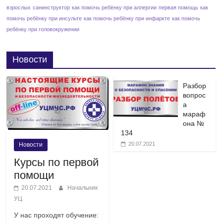
взрослых
санинструктор
как помочь ребёнку при аллергии
первая помощь
как
помочь ребёнку при инсульте
как помочь ребёнку при инфаркте
как помочь
ребёнку при головокружении
Новости
Разбор
вопрос
а
мараф
она №
134
20.07.2021
Новости
Курсы по первой
помощи
20.07.2021
Начальник
УЦ
У нас проходят обучение: