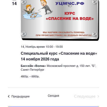
о
14
о
т
с
р
м
М
о
е
т
14, Ноябрь время 10:00
-
19:00
р
р
Специальный курс «Спасение на воде»
14 ноября 2026 года
о
о
Бассейн «Волна»
Московский проспект д. 150 лит. "Б",
Санкт-Петербург
в
п
4800р. – 6900р.
н
р
а
и
Cегодня
Следующее
Мероприятия
Предыдущее
в
Мероприяти