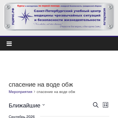
спасение на воде обж
Мероприятия
спасение на воде обж
Ближайшие
П
М
П
С
о
п
В
и
е
Сентябрь 2026
и