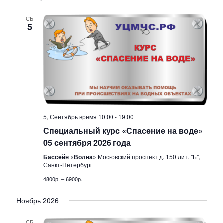
о
с
ы
с
к
р
б
о
и
СБ
к
5
р
о
а
с
т
п
к
ь
р
д
и
а
и
т
п
я
у
5, Сентябрь время 10:00
-
19:00
.
р
Специальный курс «Спасение на воде»
т
05 сентября 2026 года
о
и
Бассейн «Волна»
Московский проспект д. 150 лит. "Б",
Санкт-Петербург
е
с
4800р. – 6900р.
п
м
Ноябрь 2026
р
СБ