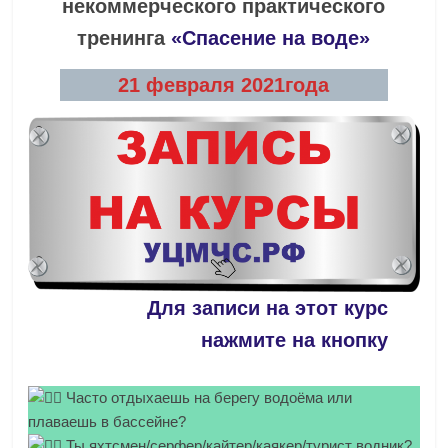
некоммерческого практического
тренинга
«Сп
асение на воде»
21 февраля 2021года
Для записи на этот курс
нажмите на кнопку
Часто отдыхаешь на берегу водоёма или
плаваешь в бассейне?
Ты яхтсмен/серфер/кайтер/каякер/турист водник?