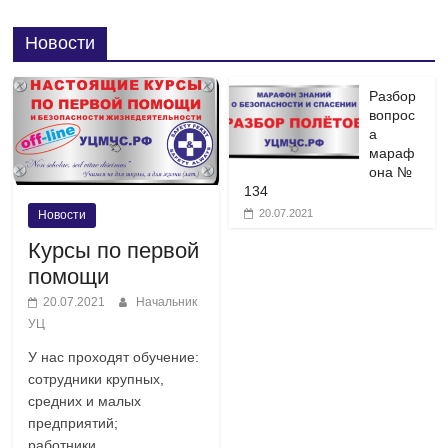
Новости
Разбор
вопрос
а
мараф
она №
134
20.07.2021
Новости
Курсы по первой
помощи
20.07.2021
Начальник
УЦ
У нас проходят обучение:
сотрудники крупных,
средних и малых
предприятий;
работники