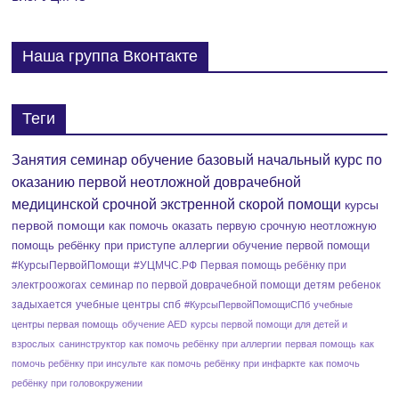
Наша группа Вконтакте
Теги
Занятия семинар обучение базовый начальный курс по
оказанию первой неотложной доврачебной
медицинской срочной экстренной скорой помощи
курсы
первой помощи
как помочь оказать первую срочную неотложную
помощь ребёнку при приступе аллергии
обучение первой помощи
#КурсыПервойПомощи
#УЦМЧС.РФ
Первая помощь ребёнку при
электроожогах
семинар по первой доврачебной помощи детям
ребенок
задыхается
учебные центры спб
#КурсыПервойПомощиСПб
учебные
центры первая помощь
обучение AED
курсы первой помощи для детей и
взрослых
санинструктор
как помочь ребёнку при аллергии
первая помощь
как
помочь ребёнку при инсульте
как помочь ребёнку при инфаркте
как помочь
ребёнку при головокружении