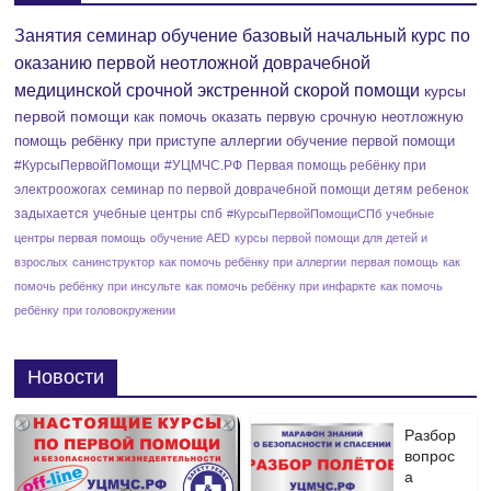
Занятия семинар обучение базовый начальный курс по
оказанию первой неотложной доврачебной
медицинской срочной экстренной скорой помощи
курсы
первой помощи
как помочь оказать первую срочную неотложную
помощь ребёнку при приступе аллергии
обучение первой помощи
#КурсыПервойПомощи
#УЦМЧС.РФ
Первая помощь ребёнку при
электроожогах
семинар по первой доврачебной помощи детям
ребенок
задыхается
учебные центры спб
#КурсыПервойПомощиСПб
учебные
центры первая помощь
обучение AED
курсы первой помощи для детей и
взрослых
санинструктор
как помочь ребёнку при аллергии
первая помощь
как
помочь ребёнку при инсульте
как помочь ребёнку при инфаркте
как помочь
ребёнку при головокружении
Новости
Разбор
вопрос
а