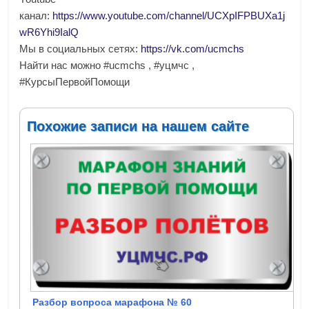
канал:
https://www.youtube.com/channel/UCXpIFPBUXa1j
wR6Yhi9IalQ
Мы в социальных сетях:
https://vk.com/ucmchs
Найти нас можно #ucmchs , #уцмчс ,
#КурсыПервойПомощи
Похожие записи на нашем сайте
Разбор вопроса марафона № 60