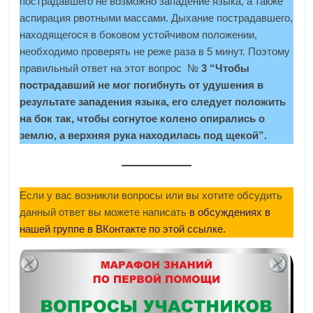
пострадавшего не возможно западение языка, а также
аспирация рвотными массами. Дыхание пострадавшего,
находящегося в боковом устойчивом положении,
необходимо проверять не реже раза в 5 минут. Поэтому
правильный ответ на этот вопрос №
3 “Чтобы
пострадавший не мог погибнуть от удушения в
результате западения языка, его следует положить
на бок так, чтобы согнутое колено опирались о
землю, а верхняя рука находилась под щекой”.
Если у вас возникли вопросы или вы хотите обсудить
данный ответ вы можете написать
в обсуждениях в
нашей группе в ВКонтакте по этой ссылке.