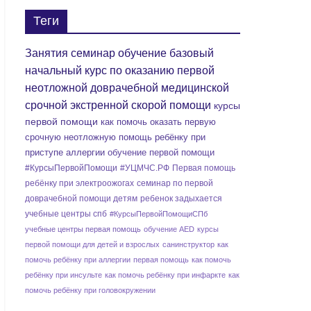
Теги
Занятия семинар обучение базовый
начальный курс по оказанию первой
неотложной доврачебной медицинской
срочной экстренной скорой помощи
курсы
первой помощи
как помочь оказать первую
срочную неотложную помощь ребёнку при
приступе аллергии
обучение первой помощи
#КурсыПервойПомощи
#УЦМЧС.РФ
Первая помощь
ребёнку при электроожогах
семинар по первой
доврачебной помощи детям
ребенок задыхается
учебные центры спб
#КурсыПервойПомощиСПб
учебные центры первая помощь
обучение AED
курсы
первой помощи для детей и взрослых
санинструктор
как
помочь ребёнку при аллергии
первая помощь
как помочь
ребёнку при инсульте
как помочь ребёнку при инфаркте
как
помочь ребёнку при головокружении