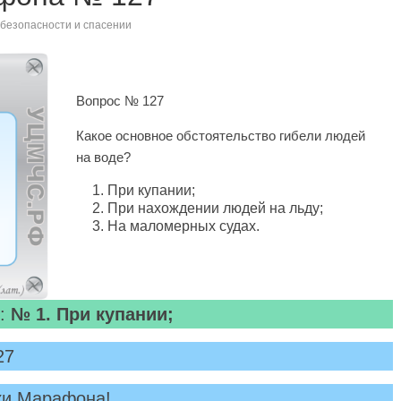
безопасности и спасении
Вопрос № 127
Какое основное обстоятельство гибели людей
на воде?
При купании;
При нахождении людей на льду;
На маломерных судах.
7:
№
1.
При купании
;
27
ки Марафона!