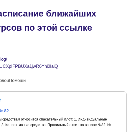
асписание ближайших
урсов по этой ссылке
blog/
el/UCXpIFPBUXa1jwR6Yhi9IalQ
ПервойПомощи
е
№ 82
м средствам относится спасательный плот: 1. Индивидуальные
а;3. Коллективные средства. Правильный ответ на вопрос №82: №