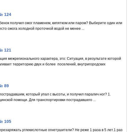
№ 124
ебенок получил ожог пламенем, кипятком или паром? Выберите один или
есто ожога холодной проточной водой не менее ...
№ 121
ия межрегионального характера, это: Ситуация, в результате которой
гивает территорию двух и более поселений, внутригородских
№ 89
пострадавшим, который упал с высоты, и получил паралич ног? 1.
инской помощи. Для транспортировки пострадавшего ...
№ 105
ерезаряжать углекислотные огнетушители? Не реже 1 раза в 5 лет.1 раз