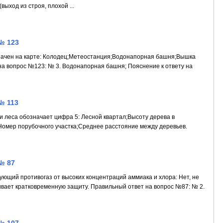
выход из строя, плохой ...
№ 123
начен на карте: Колодец;Метеостанция;Водонапорная башня;Вышка
на вопрос №123: № 3. Водонапорная башня; Пояснение к ответу на
№ 113
и леса обозначает цифра 5: Лесной квартал;Высоту дерева в
Номер порубочного участка;Среднее расстояние между деревьев.
№ 87
ющий противогаз от высоких концентраций аммиака и хлора: Нет, не
ает кратковременную защиту. Правильный ответ на вопрос №87: № 2.