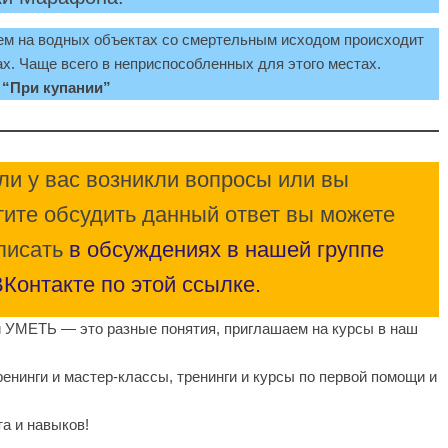
ем на водных объектах со смертельным исходом происходит
х. Чаще всего в неприспособленных для этого местах.
 “При купании”
ли у вас возникли вопросы или вы
тите обсудить данный ответ вы можете
писать
в обсуждениях в нашей группе
ВКонтакте по этой ссылке.
ь и УМЕТЬ — это разные понятия, приглашаем на курсы в наш
енинги и мастер-классы, тренинги и курсы по первой помощи и
та и навыков!