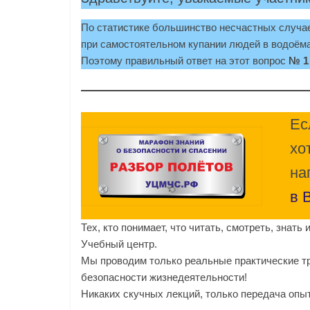
По статистике большинство несчастных случа
при самостоятельном купании людей в водоёма
Поэтому правильный ответ на этот вопрос
№ 1
Ес
хо
на
в 
Тех, кто понимает, что читать, смотреть, знат
Учебный центр.
Мы проводим только реальные практические тр
безопасности жизнедеятельности!
Никаких скучных лекций, только передача опы